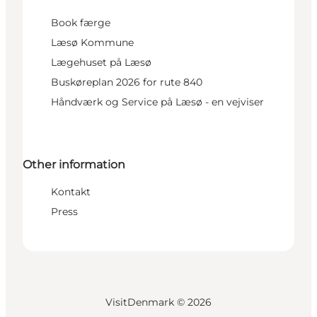
Book færge
Læsø Kommune
Lægehuset på Læsø
Buskøreplan 2026 for rute 840
Håndværk og Service på Læsø - en vejviser
Other information
Kontakt
Press
VisitDenmark ©
2026