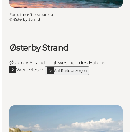
Foto
:
Læsø Turistbureau
©
Østerby Strand
Østerby Strand
Østerby Strand liegt westlich des Hafens
Weiterlesen
Auf Karte anzeigen
Mehr erfahren "Østerby Strand"
show Østerby Strand on_map