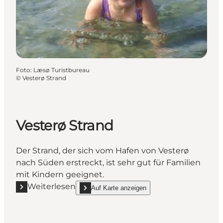
Foto
:
Læsø Turistbureau
©
Vesterø Strand
Vesterø Strand
Der Strand, der sich vom Hafen von Vesterø
nach Süden erstreckt, ist sehr gut für Familien
mit Kindern geeignet.
Weiterlesen
Auf Karte anzeigen
Mehr erfahren "Vesterø Strand"
show Vesterø Strand on_map