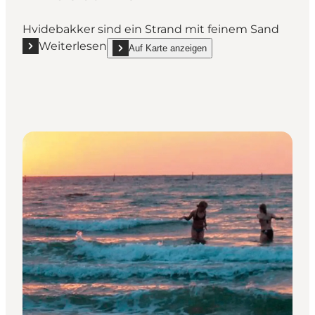
Hvidebakker sind ein Strand mit feinem Sand
Weiterlesen
Auf Karte anzeigen
Mehr erfahren "Hvidebakker"
show Hvidebakker on_map