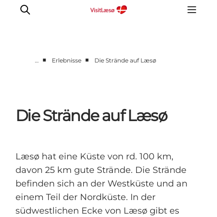
■
■
…
Erlebnisse
Die Strände auf Læsø
Kalender
Book ophold
Erfahrungen
Die Strände auf Læsø
Planen Sie Ihre Reise
Praktische info
Restaurants
Læsø hat eine Küste von rd. 100 km,
davon 25 km gute Strände. Die Strände
befinden sich an der Westküste und an
einem Teil der Nordküste. In der
südwestlichen Ecke von Læsø gibt es