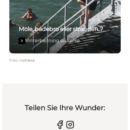
Mole, badebro eller stranden..?
Vinterbadning på Læsø
Foto
:
visitlæsø
Teilen Sie Ihre Wunder: