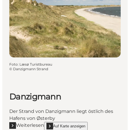
Foto
:
Læsø Turistbureau
©
Danzigmann Strand
Danzigmann
Der Strand von Danzigmann liegt östlich des
Hafens von Østerby
Weiterlesen
Auf Karte anzeigen
Mehr erfahren "Danzigmann"
show Danzigmann on_map