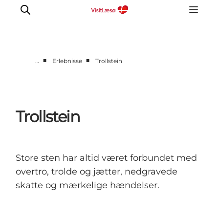
■
■
…
Erlebnisse
Trollstein
Kalender
Book ophold
Erfahrungen
Trollstein
Planen Sie Ihre Reise
Praktische info
Restaurants
Store sten har altid været forbundet med
overtro, trolde og jætter, nedgravede
skatte og mærkelige hændelser.