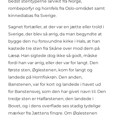
bedst stentyperne larvikit fra Norge,
rombeporfyr og hornfels fra Oslo-området samt
kinnediabas fra Sverige.
Sagnet fortæller, at der var en jætte eller trold i
Sverige, der blev så arrig, da man begyndte at
bygge den nu forsvundne kirke i Hals, at han
kastede tre sten fra Skåne over mod dem på
Læsø. Han sigtede dog ikke så godt, måske
fordi han var arrig, eller der var for langt. Den
første sten, Øglestenen, kom for langt og
landede på Hornfiskrøn. Den anden,
Banstenen, var for kort og landede i havet ud
for Banstensvej, som den har givet navn til. Den
tredje sten er Halfarstenen; den landede i
Bovet, og i dens overflade ses stadig tydelige
mærker fra Jættens fingre. Om Øglestenen