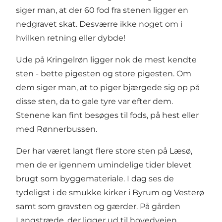
siger man, at der 60 fod fra stenen ligger en
nedgravet skat. Desværre ikke noget om i
hvilken retning eller dybde!
Ude på Kringelrøn ligger nok de mest kendte
sten - bette pigesten og store pigesten. Om
dem siger man, at to piger bjærgede sig op på
disse sten, da to gale tyre var efter dem.
Stenene kan fint besøges til fods, på hest eller
med Rønnerbussen.
Der har været langt flere store sten på Læsø,
men de er igennem umindelige tider blevet
brugt som byggemateriale. I dag ses de
tydeligst i de smukke kirker i Byrum og Vesterø
samt som gravsten og gærder. På gården
Langstræde, der ligger ud til hovedvejen