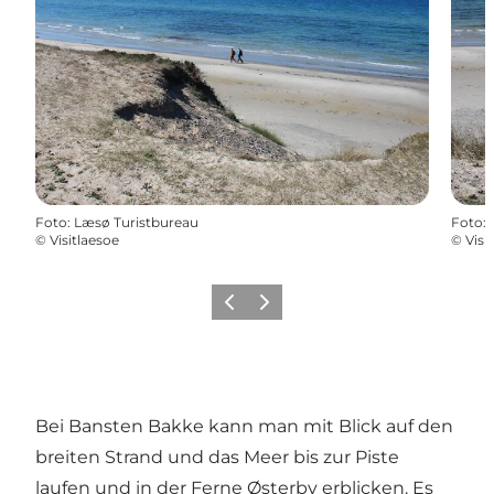
Foto
:
Læsø Turistbureau
Foto
:
©
Visitlaesoe
©
Visi
Vorherige Folie
Nächste Folie
Bei Bansten Bakke kann man mit Blick auf den
breiten Strand und das Meer bis zur Piste
laufen und in der Ferne Østerby erblicken. Es