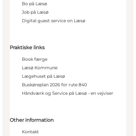
Bo på Læsø
Job på Læsø
Digital guest service on Læsø
Praktiske links
Book færge
Læsø Kommune
Lægehuset på Læsø
Buskøreplan 2026 for rute 840
Håndværk og Service på Læsø - en vejviser
Other information
Kontakt