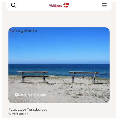
Naturgebiete
Læsø, Nordjütland
Foto
:
Læsø Turistbureau
©
Visitlaesoe