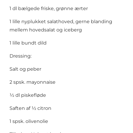
1 dl bælgede friske, grønne ærter
1 lille nyplukket salathoved, gerne blanding
mellem hovedsalat og iceberg
1 lille bundt dild
Dressing:
Salt og peber
2 spsk. mayonnaise
½ dl piskefløde
Saften af ½ citron
1 spsk. olivenolie