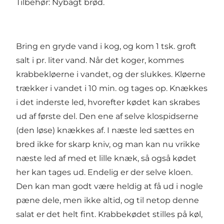
Tilbehør: Nybagt brød.
Bring en gryde vand i kog, og kom 1 tsk. groft
salt i pr. liter vand. Når det koger, kommes
krabbekløerne i vandet, og der slukkes. Kløerne
trækker i vandet i 10 min. og tages op. Knækkes
i det inderste led, hvorefter kødet kan skrabes
ud af første del. Den ene af selve klospidserne
(den løse) knækkes af. I næste led sættes en
bred ikke for skarp kniv, og man kan nu vrikke
næste led af med et lille knæk, så også kødet
her kan tages ud. Endelig er der selve kloen.
Den kan man godt være heldig at få ud i nogle
pæne dele, men ikke altid, og til netop denne
salat er det helt fint. Krabbekødet stilles på køl,