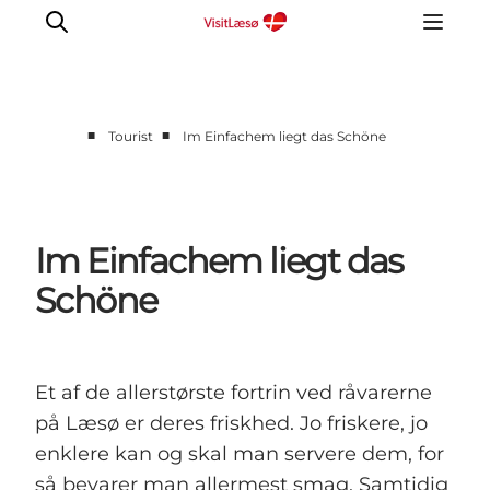
■
■
Tourist
Im Einfachem liegt das Schöne
Kalender
Book ophold
Erfahrungen
Im Einfachem liegt das
Planen Sie Ihre Reise
Schöne
Praktische info
Restaurants
Et af de allerstørste fortrin ved råvarerne
på Læsø er deres friskhed. Jo friskere, jo
enklere kan og skal man servere dem, for
så bevarer man allermest smag. Samtidig