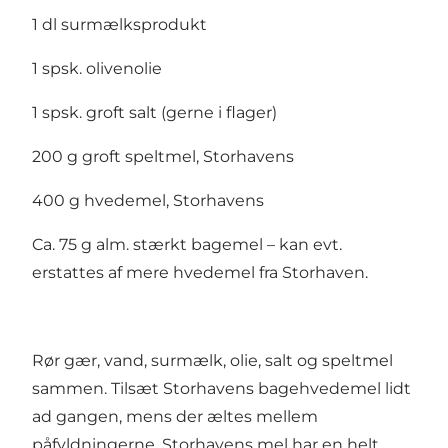
1 dl surmælksprodukt
1 spsk. olivenolie
1 spsk. groft salt (gerne i flager)
200 g groft speltmel, Storhavens
400 g hvedemel, Storhavens
Ca. 75 g alm. stærkt bagemel – kan evt.
erstattes af mere hvedemel fra Storhaven.
Rør gær, vand, surmælk, olie, salt og speltmel
sammen. Tilsæt Storhavens bagehvedemel lidt
ad gangen, mens der æltes mellem
påfyldningerne. Storhavens mel har en helt