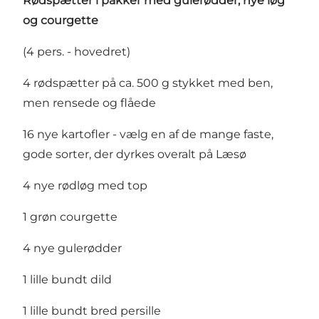
Rødspætter i pakker med gulerødder, nye løg
og courgette
(4 pers. - hovedret)
4 rødspætter på ca. 500 g stykket med ben,
men rensede og flåede
16 nye kartofler - vælg en af de mange faste,
gode sorter, der dyrkes overalt på Læsø
4 nye rødløg med top
1 grøn courgette
4 nye gulerødder
1 lille bundt dild
1 lille bundt bred persille