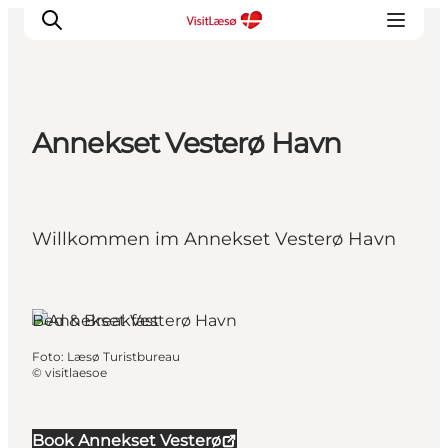
Annekset Vesterø Havn
Willkommen im Annekset Vesterø Havn
Læsø, Nordjütland
Bed & Breakfast
Foto
:
Læsø Turistbureau
©
visitlaesoe
Book Annekset Vesterø