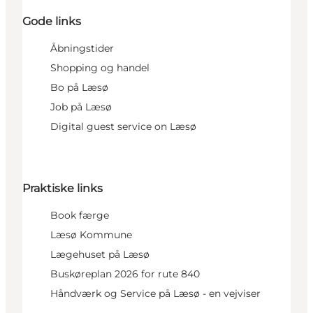
Gode links
Åbningstider
Shopping og handel
Bo på Læsø
Job på Læsø
Digital guest service on Læsø
Praktiske links
Book færge
Læsø Kommune
Lægehuset på Læsø
Buskøreplan 2026 for rute 840
Håndværk og Service på Læsø - en vejviser