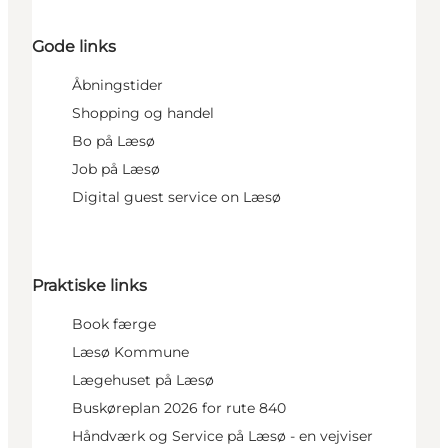
Gode links
Åbningstider
Shopping og handel
Bo på Læsø
Job på Læsø
Digital guest service on Læsø
Praktiske links
Book færge
Læsø Kommune
Lægehuset på Læsø
Buskøreplan 2026 for rute 840
Håndværk og Service på Læsø - en vejviser