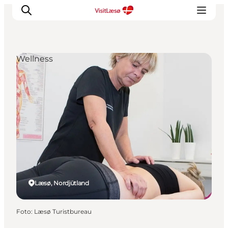
Wellness
Læsø, Nordjütland
Foto
:
Læsø Turistbureau