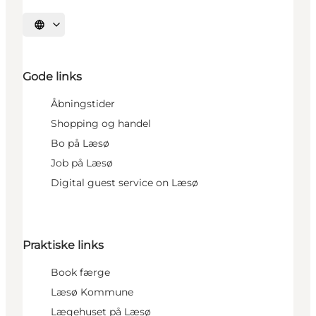
Sprache auswählen
Gode links
Åbningstider
Shopping og handel
Bo på Læsø
Job på Læsø
Digital guest service on Læsø
Praktiske links
Book færge
Læsø Kommune
Lægehuset på Læsø