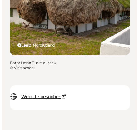
Læsø, Nordjütland
Foto
:
Læsø Turistbureau
©
Visitlaesoe
Website besuchen