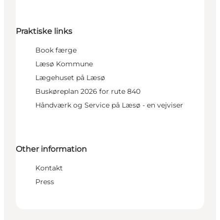
Praktiske links
Book færge
Læsø Kommune
Lægehuset på Læsø
Buskøreplan 2026 for rute 840
Håndværk og Service på Læsø - en vejviser
Other information
Kontakt
Press