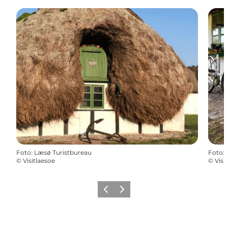
Foto
:
Læsø Turistbureau
Foto
:
©
Visitlaesoe
©
Visi
Vorherige Folie
Nächste Folie