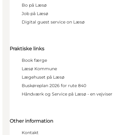
Bo på Læsø
Job på Læsø
Digital guest service on Læsø
Praktiske links
Book færge
Læsø Kommune
Lægehuset på Læsø
Buskøreplan 2026 for rute 840
Håndværk og Service på Læsø - en vejviser
Other information
Kontakt