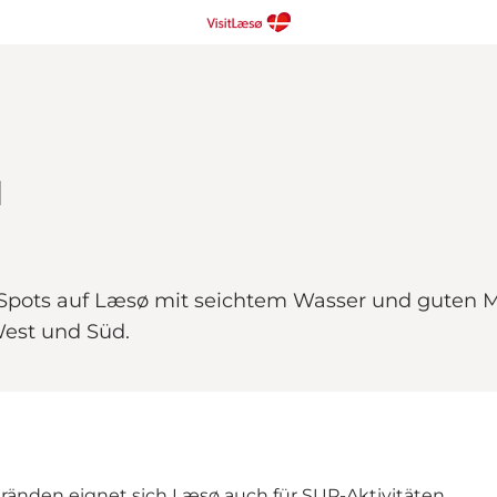
d
P-Spots auf Læsø mit seichtem Wasser und guten M
West und Süd.
tränden eignet sich Læsø auch für SUP-Aktivitäten.