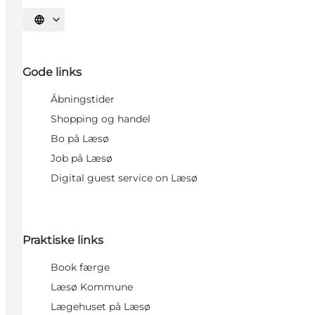
Sprache auswählen
Gode links
Åbningstider
Shopping og handel
Bo på Læsø
Job på Læsø
Digital guest service on Læsø
Praktiske links
Book færge
Læsø Kommune
Lægehuset på Læsø