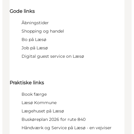
Gode links
Åbningstider
Shopping og handel
Bo på Læsø
Job på Læsø
Digital guest service on Læsø
Praktiske links
Book færge
Læsø Kommune
Lægehuset på Læsø
Buskøreplan 2026 for rute 840
Håndværk og Service på Læsø - en vejviser