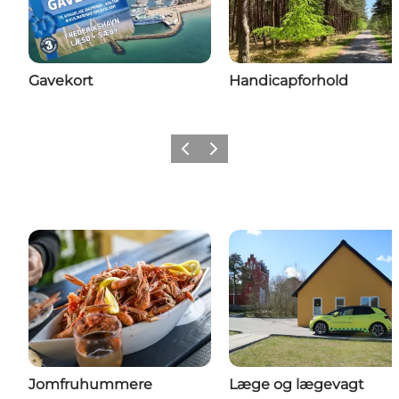
Gavekort
Handicapforhold
Vorherige Folie
Nächste Folie
Jomfruhummere
Læge og lægevagt