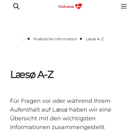
■
■
…
Praktische Information
Læsø A-Z
Kalender
Book ophold
Erfahrungen
Læsø A-Z
Planen Sie Ihre Reise
Praktische info
Restaurants
Für Fragen vor oder während Ihrem
Aufenthalt auf Læsø haben wir eine
Übersicht mit den wichtigsten
Informationen zusammengestellt