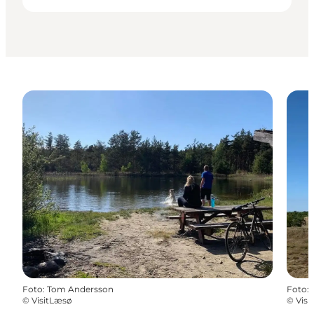
Foto
:
Tom Andersson
Foto
:
©
VisitLæsø
©
Visi