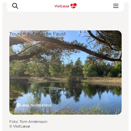
Touren auf eigene Faust
Læsø, Nordjütland
Foto
:
Tom Andersson
©
VisitLæsø