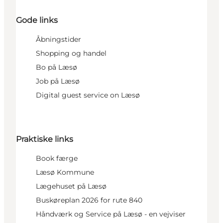
Gode links
Åbningstider
Shopping og handel
Bo på Læsø
Job på Læsø
Digital guest service on Læsø
Praktiske links
Book færge
Læsø Kommune
Lægehuset på Læsø
Buskøreplan 2026 for rute 840
Håndværk og Service på Læsø - en vejviser