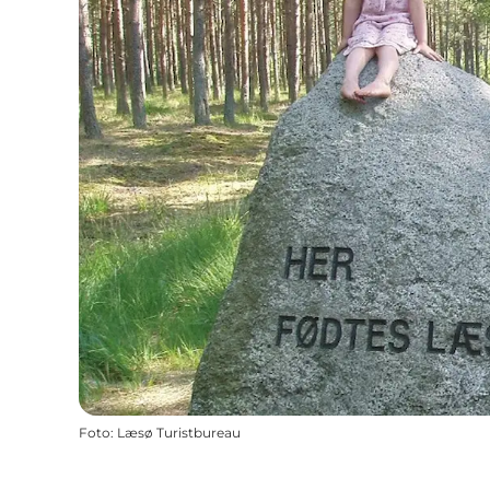
Foto
:
Læsø Turistbureau