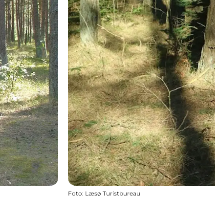
Foto
:
Læsø Turistbureau