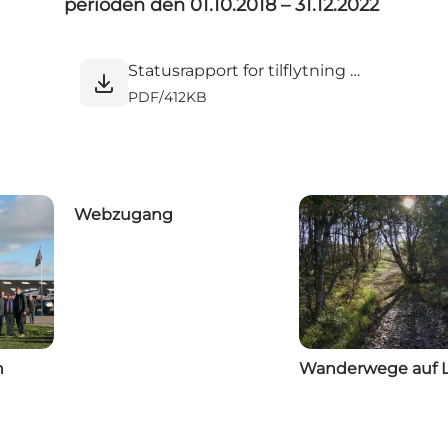
perioden den 01.10.2018 – 31.12.2022
Statusrapport for tilflytning 2023 & Q1-2024.pdf
PDF
/
412KB
Webzugang
n
Wanderwege auf 