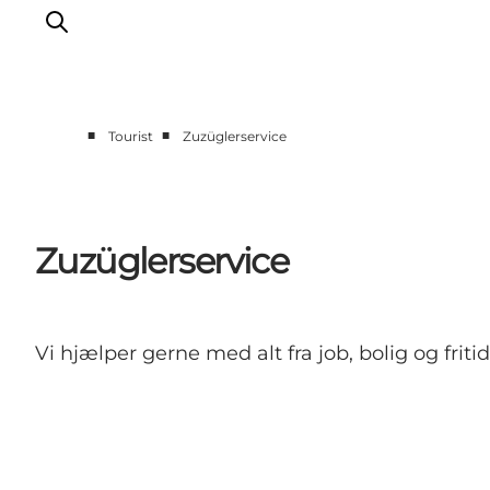
■
■
Tourist
Zuzüglerservice
Kalender
Book ophold
Erfahrungen
Zuzüglerservice
Planen Sie Ihre Reise
Praktische info
Restaurants
Vi hjælper gerne med alt fra job, bolig og fritid