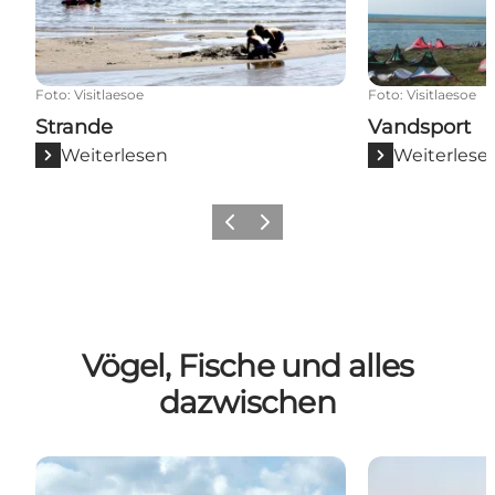
Foto
:
Visitlaesoe
Foto
:
Visitlaesoe
Strande
Vandsport
Weiterlesen
Weiterlese
Vorherige Folie
Nächste Folie
Vögel, Fische und alles
dazwischen
Vögel auf Læsø
Angeln auf L