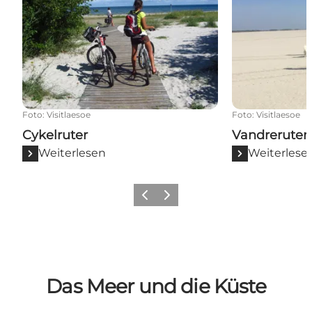
Foto
:
Visitlaesoe
Foto
:
Visitlaesoe
Cykelruter
Vandreruter
Weiterlesen
Weiterlese
Vorherige Folie
Nächste Folie
Das Meer und die Küste