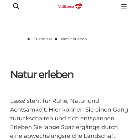
■
■
…
Erlebnisse
Natur erleben
Kalender
Book ophold
Erfahrungen
Natur erleben
Planen Sie Ihre Reise
Praktische info
Restaurants
Læsø steht für Ruhe, Natur und
Achtsamkeit. Hier können Sie einen Gang
zurückschalten und sich entspannen.
Erleben Sie lange Spaziergänge durch
eine abwechslungsreiche Landschaft,