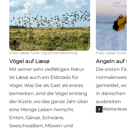
Foto
:
Læsø Turist- og Erhvervsforening
Foto
:
Læsø Turist-
Vögel auf Læsø
Angeln auf 
Mit seiner sehr vielfältigen Natur
Die ersten F
ist Læsø auch ein Eldorado für
normalerweis
Vögel. Was Sie als Gast als erstes
gemeldet, won
bemerken, sind die Vögel entlang
in dänischen
der Küste, wo das ganze Jahr über
ausbreiten
Weiterlese
eine Menge Leben herrscht.
Enten, Gänse, Schwäne,
Seeschwalben, Möwen und